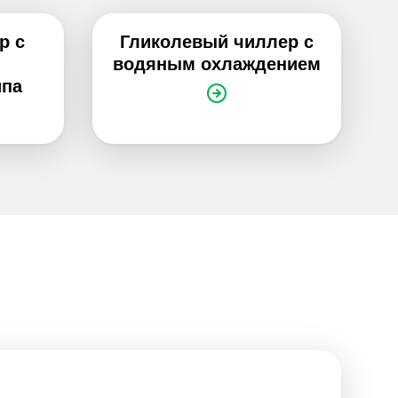
р с
Гликолевый чиллер с
водяным охлаждением
ипа