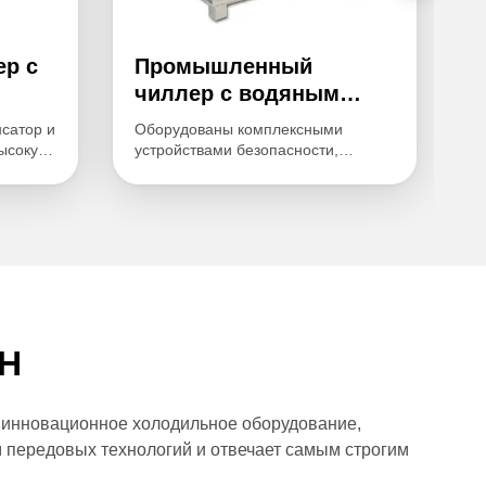
р с
Промышленный
чиллер с водяным
охлаждением
сатор и
Оборудованы комплексными
высокую
устройствами безопасности,
 низкое
направленными как на
уровень
холодильную установку, так и на
ужбы.
ваше оборудование, включая
нные
сигнализацию о высокой
,
температуре воды, нехватке воды,
и
перегрузке двигателя, рабочем
давлении агрегата и т. д.
CH
 инновационное холодильное оборудование,
 передовых технологий и отвечает самым строгим