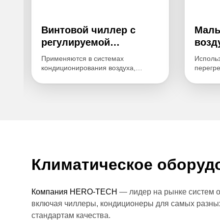
Винтовой чиллер с
Малы
регулируемой
воз
м
скоростью
охла
м
Применяются в системах
Исполь
кондиционирования воздуха,
перегр
технологическом охлаждении, а
наприме
я
также в промышленных процессах,
сварочн
требующих высокой надежности и
необхо
точного температурного контроля.
тепло.
Они отличаются долговечностью,
В пище
низким уровнем шума и высокой
примен
адаптивностью к изменениям
нужной
нагрузки.
произво
продукт
Климатическое оборуд
Также э
медици
наприм
аппарат
Компания HERO-TECH
— лидер на рынке систем 
включая чиллеры, кондиционеры для самых разных
стандартам качества.