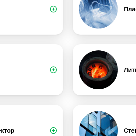
Пла
Лит
ектор
Сте