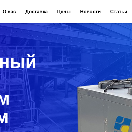
Основная навигация
О нас
Доставка
Цены
Новости
Статьи
ный
м
м