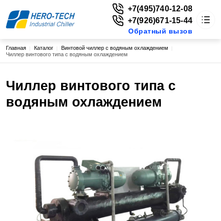
+7(495)740-12-08
+7(926)671-15-44
Обратный вызов
Строка навигации
Главная
Каталог
Винтовой чиллер с водяным охлаждением
HERO-TECH
Чиллер винтового типа с водяным охлаждением
Каталог
Основная навигация
О нас
Чиллер винтового типа с
Доставка
Цены
водяным охлаждением
Новости
Статьи
Контакты
г. Москва, ул. Енисейская, д. 1, стр. 1, пом. 224, эт. 2
vitaly@extruderplus.ru
+7(495)740-12-08
+7(926)671-15-44
Обратный вызов