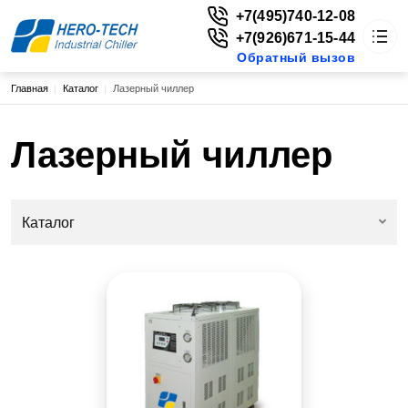
+7(495)740-12-08
+7(926)671-15-44
Обратный вызов
Строка навигации
Главная
Каталог
Лазерный чиллер
HERO-TECH
Каталог
Основная навигация
О нас
Лазерный чиллер
Доставка
Цены
Новости
Статьи
Каталог
Контакты
г. Москва, ул. Енисейская, д. 1, стр. 1, пом. 224, эт. 2
vitaly@extruderplus.ru
+7(495)740-12-08
+7(926)671-15-44
Обратный вызов