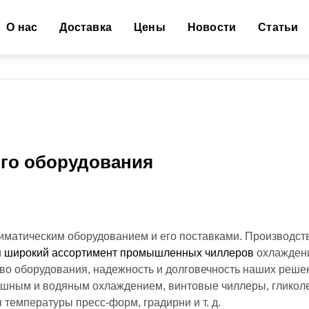
Основная навигация
О нас
Доставка
Цены
Новости
Статьи
го оборудования
матическим оборудованием и его поставками. Производст
м
широкий ассортимент промышленных чиллеров
охлаждени
во оборудования, надежность и долговечность наших реше
душным и водяным охлаждением, винтовые чиллеры, гликол
температуры пресс-форм, градирни и т. д.