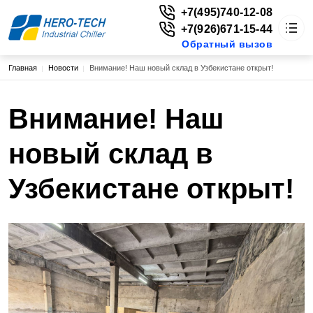
+7(495)740-12-08
+7(926)671-15-44
Обратный вызов
Строка навигации
Главная
Новости
Внимание! Наш новый склад в Узбекистане открыт!
HERO-TECH
Каталог
Основная навигация
О нас
Внимание! Наш
Доставка
Цены
новый склад в
Новости
Статьи
Контакты
Узбекистане открыт!
г. Москва, ул. Енисейская, д. 1, стр. 1, пом. 224, эт. 2
vitaly@extruderplus.ru
+7(495)740-12-08
+7(926)671-15-44
Обратный вызов