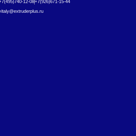
+7(495)740-12-08
+7(926)671-15-44
vitaly@extruderplus.ru