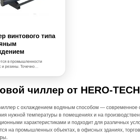
р винтового типа
дяным
ждением
тся в промышленности
 и резины. Точечно
рует температуру формования и
т цикл формования, повышает
продукции и эффективность
овой чиллер
тва.
от HERO-TECH
чиллер с охлаждением водяным способом — современное о
ия нужной температуры в помещениях и на производствен
ционными характеристиками и подходит для различных усл
тся на промышленных объектах, в офисных зданиях, торгов
ры.