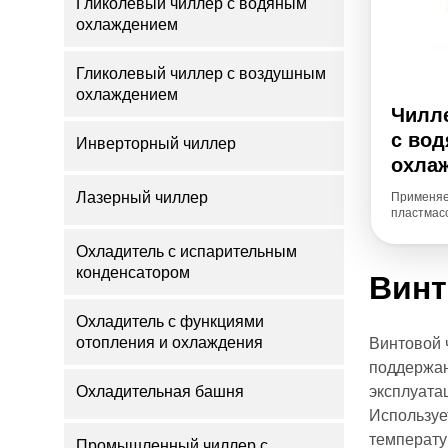
Гликолевый чиллер с водяным
охлаждением
Гликолевый чиллер с воздушным
охлаждением
Чилле
с во
Инверторный чиллер
охла
Лазерный чиллер
Применяе
пластмасс
контроли
сокращае
Охладитель с испарительным
качество 
конденсатором
Винт
производс
Охладитель с функциями
отопления и охлаждения
Винтовой 
поддержан
Охладительная башня
эксплуата
Используе
температу
Промышленный чиллер с