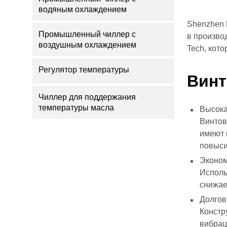
водяным охлаждением
Shenzhen 
Промышленный чиллер с
в произво
воздушным охлаждением
Tech, кот
Регулятор температуры
Вин
Чиллер для поддержания
температуры масла
Высока
Винтов
имеют 
повыси
Эконом
Исполь
снижае
Долгов
Констр
вибрац