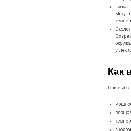
Гибкос
Могут 
темпер
Эколог
Соврем
окружа
углекис
Как 
При выбор
мощнос
площад
темпер
энерге