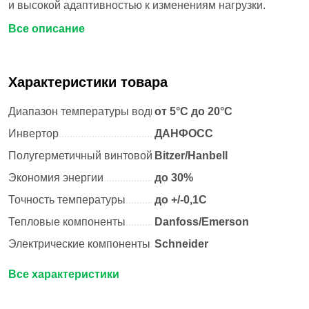
и высокой адаптивностью к изменениям нагрузки.
Все описание
Характеристики товара
Диапазон температуры воды
от 5°С до 20°С
.
.
.
.
.
.
.
.
.
.
.
.
.
.
.
.
.
.
.
.
.
.
.
.
.
.
.
.
.
.
.
.
.
.
.
.
.
.
.
.
.
.
Инвертор
.
.
.
.
.
.
.
.
.
.
.
.
.
.
.
.
.
.
.
.
.
.
.
.
.
.
.
.
.
.
.
.
.
.
.
ДАНФОСС
.
.
.
.
.
.
.
Полугерметичный винтовой компрессор
Bitzer/Hanbell
.
.
.
.
.
.
.
.
.
.
.
.
.
.
.
.
.
.
.
.
.
.
.
.
.
.
.
.
.
.
.
.
.
Экономия энергии
.
.
.
.
.
.
.
.
.
.
.
.
.
.
.
.
.
.
.
до 30%
.
.
.
.
.
.
.
.
.
.
.
.
.
.
.
.
.
.
.
.
.
.
.
Точность температуры
.
.
.
.
.
.
.
.
.
.
.
до +/-0,1C
.
.
.
.
.
.
.
.
.
.
.
.
.
.
.
.
.
.
.
.
.
.
.
.
.
.
.
.
.
.
.
Тепловые компоненты
.
.
.
.
.
.
.
.
.
.
.
Danfoss/Emerson
.
.
.
.
.
.
.
.
.
.
.
.
.
.
.
.
.
.
.
.
.
.
.
.
.
.
.
.
.
.
.
Электрические компоненты
.
.
Schneider
.
.
.
.
.
.
.
.
.
.
.
.
.
.
.
.
.
.
.
.
.
.
.
.
.
.
.
.
.
.
.
.
.
.
.
.
.
.
.
.
Все характеристики