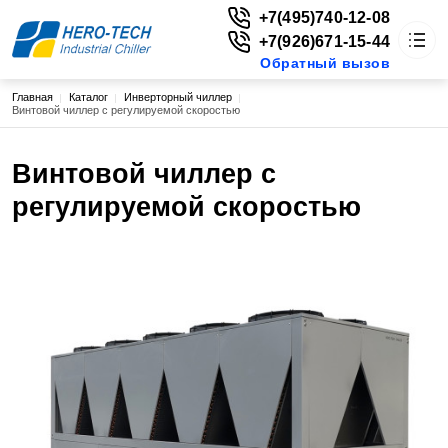
+7(495)740-12-08
+7(926)671-15-44
Обратный вызов
Строка навигации
Главная
Каталог
Инверторный чиллер
HERO-TECH
Винтовой чиллер с регулируемой скоростью
Каталог
Основная навигация
О нас
Винтовой чиллер с
Доставка
Цены
регулируемой скоростью
Новости
Статьи
Контакты
г. Москва, ул. Енисейская, д. 1, стр. 1, пом. 224, эт. 2
vitaly@extruderplus.ru
+7(495)740-12-08
+7(926)671-15-44
Обратный вызов