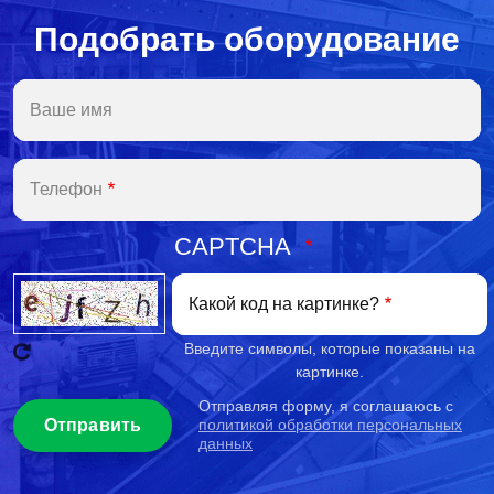
предприятия с
постоянной
Подобрать оборудование
потребностью в
охлаждении;
- холодильные установки
для хранения продуктов.
Ваше имя
Телефон
CAPTCHA
Какой код на картинке?
Введите символы, которые показаны на
картинке.
Отправляя форму, я соглашаюсь с
политикой обработки персональных
данных