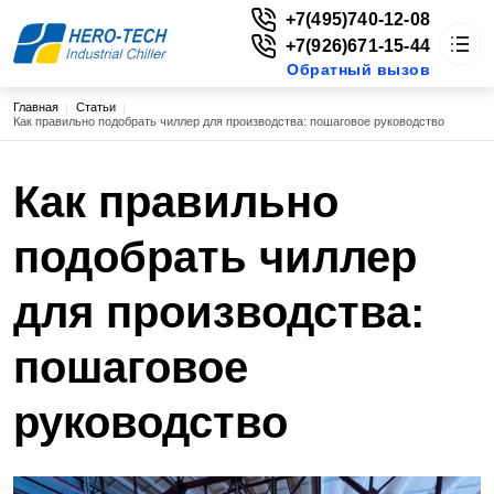
+7(495)740-12-08
+7(926)671-15-44
Обратный вызов
Строка навигации
Главная
Статьи
HERO-TECH
Как правильно подобрать чиллер для производства: пошаговое руководство
Каталог
Основная навигация
О нас
Доставка
Как правильно
Цены
Новости
подобрать чиллер
Статьи
Контакты
для производства:
г. Москва, ул. Енисейская, д. 1, стр. 1, пом. 224, эт. 2
vitaly@extruderplus.ru
+7(495)740-12-08
пошаговое
+7(926)671-15-44
Обратный вызов
руководство